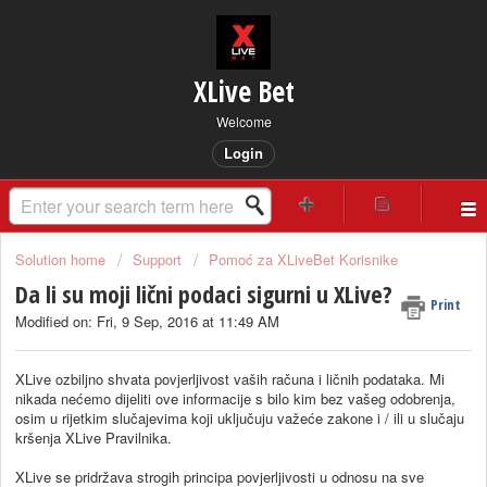
XLive Bet
Welcome
Login
Solution home
Support
Pomoć za XLiveBet Korisnike
Da li su moji lični podaci sigurni u XLive?
Print
Modified on: Fri, 9 Sep, 2016 at 11:49 AM
XLive ozbiljno shvata povjerljivost vaših računa i ličnih podataka. Mi
nikada nećemo dijeliti ove informacije s bilo kim bez vašeg odobrenja,
osim u rijetkim slučajevima koji uključuju važeće zakone i / ili u slučaju
kršenja XLive Pravilnika.
XLive se pridržava strogih principa povjerljivosti u odnosu na sve