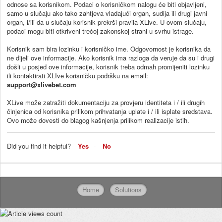
odnose sa korisnikom. Podaci o korisničkom nalogu će biti objavljeni,
samo u slučaju ako tako zahtjeva vladajući organ, sudija ili drugi javni
organ, i/ili da u slučaju korisnik prekrši pravila XLive. U ovom slučaju,
podaci mogu biti otkriveni trećoj zakonskoj strani u svrhu istrage.
Korisnik sam bira lozinku i korisničko ime. Odgovornost je korisnika da
ne dijeli ove informacije. Ako korisnik ima razloga da veruje da su i drugi
došli u posjed ove informacije, korisnik treba odmah promijeniti lozinku
ili kontaktirati XLIve korisničku podršku na email:
support@xlivebet.com
XLive može zatražiti dokumentaciju za provjeru identiteta i / ili drugih
činjenica od korisnika prilikom prihvatanja uplate i / ili isplate sredstava.
Ovo može dovesti do blagog kašnjenja prilikom realizacije istih.
Did you find it helpful?
Yes
No
Home
Solutions