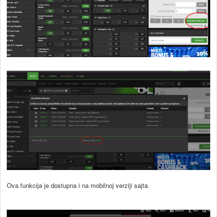
Ova funkcija je dostupna i na mobilnoj verziji sajta.